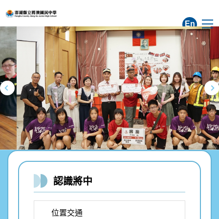
跳
到
En
主
要
內
容
區
認識將中
位置交通