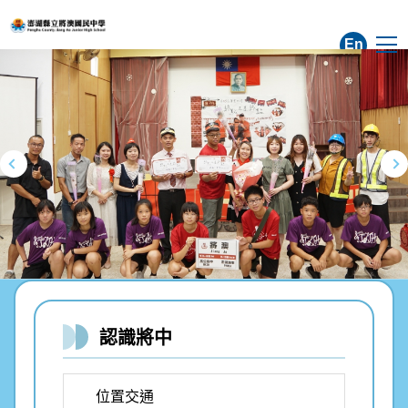
跳
到
En
主
要
內
容
區
認識將中
位置交通