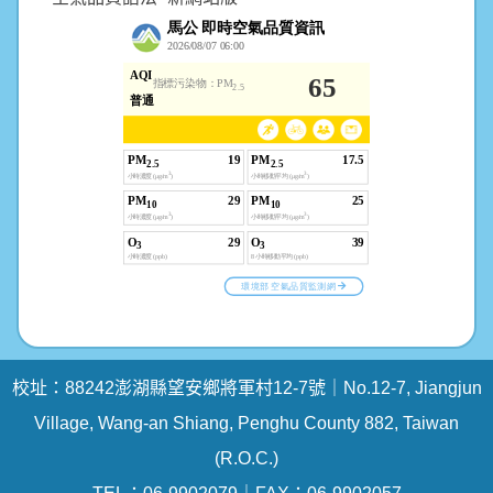
校址：88242澎湖縣望安鄉將軍村12-7號｜No.12-7, Jiangjun
Village, Wang-an Shiang, Penghu County 882, Taiwan
(R.O.C.)