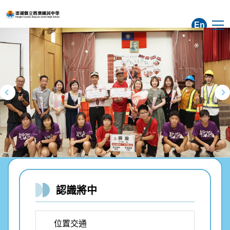
跳
到
En
主
要
內
容
區
認識將中
位置交通