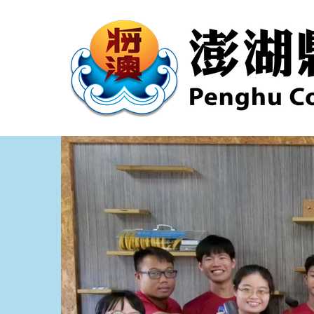
跳
到
主
要
內
容
區