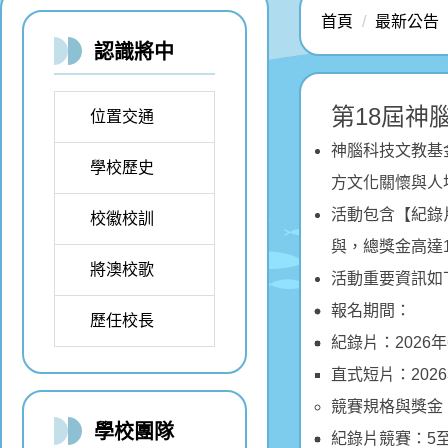
首頁
最新公告
認識將中
第18屆神
位置交通
神腦科技文教基
學校歷史
方文化關懷與人
活動包含【紀錄
校徽校訓
與，總獎金高達1
將澳校歌
活動重要資訊如
報名期間：
歷任校長
紀錄片：2026年
直式短片：2026
競賽規格與獎金
學校團隊
紀錄片競賽：5至