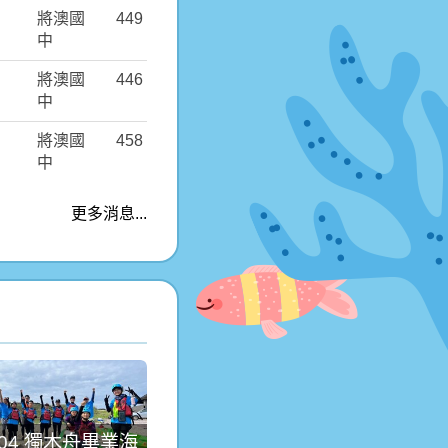
將澳國
449
中
將澳國
446
中
將澳國
458
中
更多消息...
6.04 獨木舟畢業海