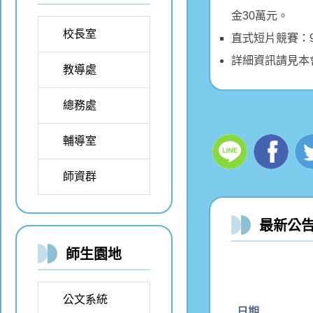
金30萬元。
校長室
直式短片競賽：
詳細資訊請見本會官方網
教導處
總務處
輔導室
師資群
最新公
師生園地
公文系統
日期