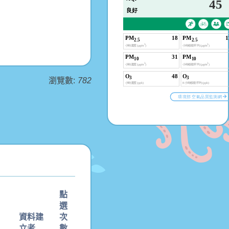
瀏覽數:
782
點
選
資料建
次
立者
數