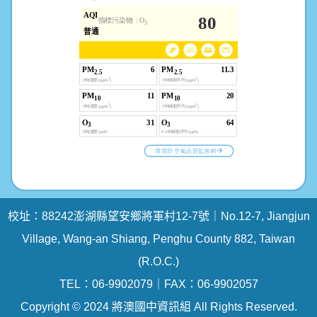
校址：88242澎湖縣望安鄉將軍村12-7號｜No.12-7, Jiangjun
Village, Wang-an Shiang, Penghu County 882, Taiwan
(R.O.C.)
TEL：06-9902079｜FAX：06-9902057
Copyright © 2024 將澳國中資訊組 All Rights Reserved.