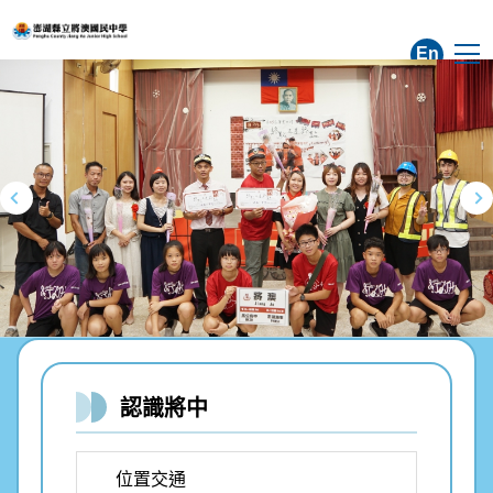
跳
到
En
主
要
內
容
區
認識將中
位置交通