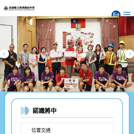
跳
到
En
主
要
內
容
區
認識將中
位置交通